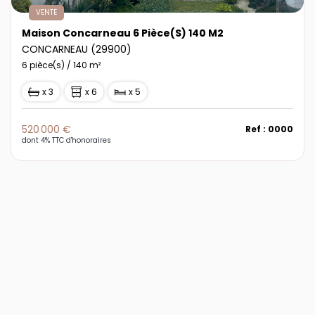
VENTE
Maison Concarneau 6 Pièce(s) 140 M2
CONCARNEAU (29900)
6 pièce(s) / 140 m²
x 3
x 6
x 5
520 000 €
Ref : 0000
dont 4% TTC d'honoraires