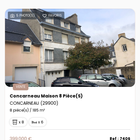
5 PHOTO(S)
FAVORIS
VENTE
Concarneau Maison 8 Pièce(s)
CONCARNEAU (29900)
8 pièce(s) / 185 m²
x 8
x 6
399 000 €
Ref : 7406