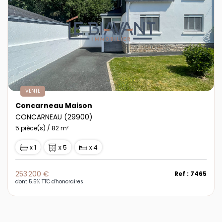
VENTE
Concarneau Maison
CONCARNEAU (29900)
5 pièce(s) / 82 m²
x 1
x 5
x 4
253 200 €
Ref : 7465
dont 5.5% TTC d'honoraires