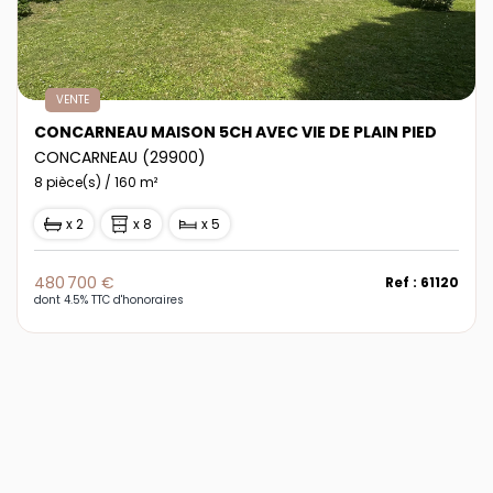
VENTE
CONCARNEAU MAISON 5CH AVEC VIE DE PLAIN PIED
CONCARNEAU (29900)
8 pièce(s) / 160 m²
x 2
x 8
x 5
480 700 €
Ref : 61120
dont 4.5% TTC d'honoraires