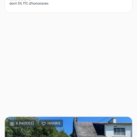
dont 5% TTC d'honoraires
6 PHOTO(S)
FAVORIS