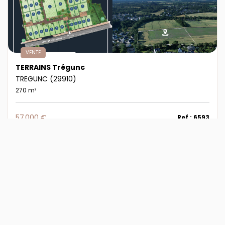
VENTE
TERRAINS Trégunc
TREGUNC (29910)
270 m²
57 000 €
Ref : 6593