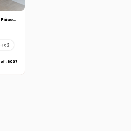
Trégunc Appartement 3 Pièce(s) 62 M2
x 2
Ref : 6007