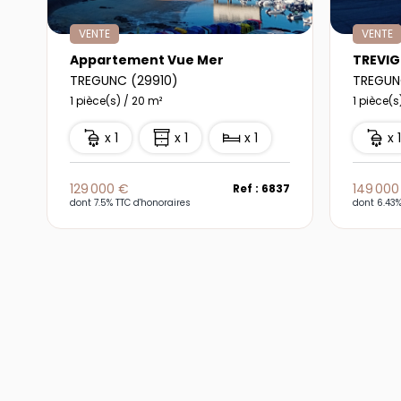
VENTE
VENTE
Appartement Vue Mer
TREVIG
TREGUNC (29910)
TREGUN
1 pièce(s) / 20 m²
1 pièce(s
x 1
x 1
x 1
x 
129 000 €
149 000
Ref : 6837
dont 7.5% TTC d'honoraires
dont 6.43%