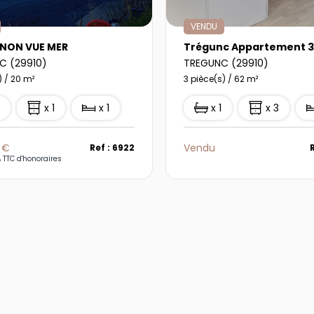
VENDU
NON VUE MER
C (29910)
TREGUNC (29910)
) / 20 m²
3 pièce(s) / 62 m²
1
x 1
x 1
x 1
x 3
 €
Vendu
Ref : 6922
 TTC d'honoraires