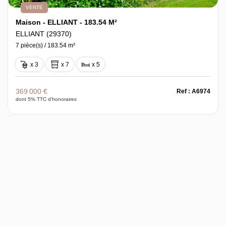
VENTE
Maison - ELLIANT - 183.54 M²
ELLIANT (29370)
7 pièce(s) / 183.54 m²
x 3
x 7
x 5
369 000 €
Ref : A6974
dont 5% TTC d'honoraires