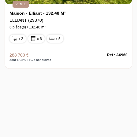
VENTE
Maison - Elliant - 132.48 M²
ELLIANT (29370)
6 pièce(s) / 132.48 m²
x 2
x 6
x 5
288 700 €
Ref : A6960
dont 4.98% TTC d'honoraires