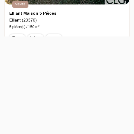
VENTE
Elliant Maison 5 Pièces
Elliant (29370)
5 pièce(s) / 150 m²
x 1
x 5
x 3
105 000 €
Ref : 7582
dont 7.14% TTC d'honoraires