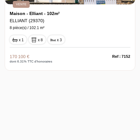
VENTE
Maison - Elliant - 102m²
ELLIANT (29370)
8 pièce(s) / 102.1 m²
x 1
x 8
x 3
170 100 €
Ref : 7152
dont 6.31% TTC d'honoraires