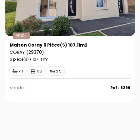
VENDU
Maison Coray 6 Pièce(s) 107,11m2
CORAY (29370)
6 pièce(s) / 107.11 m²
x 1
x 6
x 5
Vendu
Ref : 8299