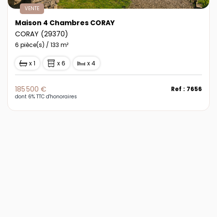
VENTE
Maison 4 Chambres CORAY
CORAY (29370)
6 pièce(s) / 133 m²
x 1
x 6
x 4
185 500 €
Ref : 7656
dont 6% TTC d'honoraires