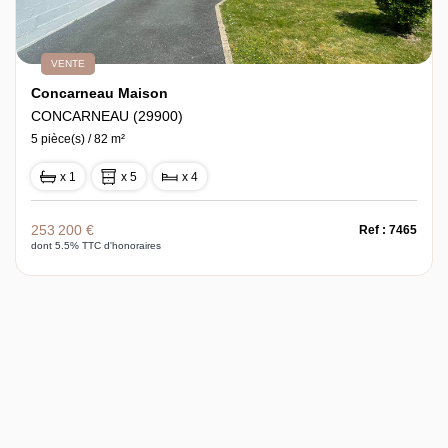
VENTE
Concarneau Maison
CONCARNEAU (29900)
5 pièce(s) / 82 m²
x 1
x 5
x 4
253 200 €
Ref : 7465
dont 5.5% TTC d'honoraires