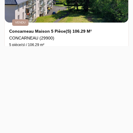
VENDU
Concarneau Maison 5 Pièce(s) 106.29 M²
CONCARNEAU (29900)
5 pièce(s) / 106.29 m²
x 1
x 5
x 4
Vendu
Ref : 7697