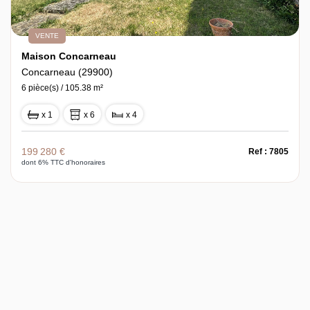
VENTE
Maison Concarneau
Concarneau (29900)
6 pièce(s) / 105.38 m²
x 1
x 6
x 4
199 280 €
Ref : 7805
dont 6% TTC d'honoraires