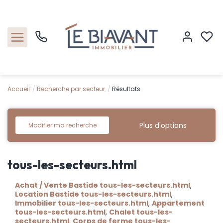
Accueil
Recherche par secteur
Résultats
Accueil
Nos biens
Plus d'options
Modifier ma recherche
Estimation
tous-les-secteurs.html
Nos agences
Achat / Vente Bastide tous-les-secteurs.html
,
Location Bastide tous-les-secteurs.html
,
Contact
Immobilier tous-les-secteurs.html
,
Appartement
tous-les-secteurs.html
,
Chalet tous-les-
secteurs.html
,
Corps de ferme tous-les-