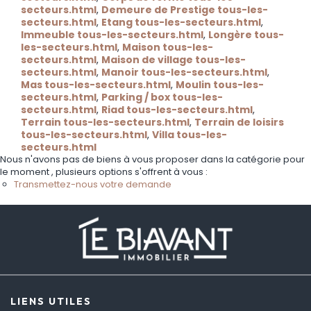
secteurs.html
,
Demeure de Prestige tous-les-
secteurs.html
,
Etang tous-les-secteurs.html
,
Immeuble tous-les-secteurs.html
,
Longère tous-
les-secteurs.html
,
Maison tous-les-
secteurs.html
,
Maison de village tous-les-
secteurs.html
,
Manoir tous-les-secteurs.html
,
Mas tous-les-secteurs.html
,
Moulin tous-les-
secteurs.html
,
Parking / box tous-les-
secteurs.html
,
Riad tous-les-secteurs.html
,
Terrain tous-les-secteurs.html
,
Terrain de loisirs
tous-les-secteurs.html
,
Villa tous-les-
secteurs.html
Nous n'avons pas de biens à vous proposer dans la catégorie pour
le moment , plusieurs options s'offrent à vous :
Transmettez-nous votre demande
LIENS UTILES