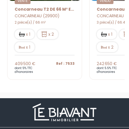
VENTE
VENDU
Concarneau T2 DE 66 M² EN EXCELLENT ETAT AVEC VUE MER
CONCARNEAU (29900)
CONCARNEAU (
2 pièce(s) / 66 m²
3 pièce(s) / 66.48
x 1
x 2
x 1
x 1
x 2
409 500 €
242 650 €
Ref : 7533
dont 5% TTC
dont 5.5% TTC
d'honoraires
d'honoraires