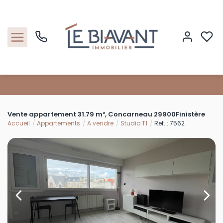
Accueil
Vente appartement 31.79 m², Concarneau 29900Finistère
Nos biens
Accueil
Appartements
A vendre
Studio T1
Ref. : 7562
Estimation
Nos agences
Contact