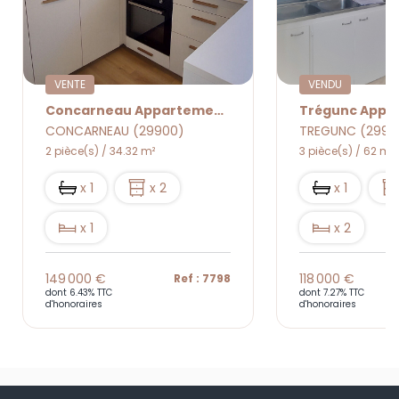
VENTE
VENDU
Concarneau Appartement 2 Pièce(s) 34.32 M² Entièrement Rénové
CONCARNEAU (29900)
TREGUNC (2991
2 pièce(s) / 34.32 m²
3 pièce(s) / 62 m²
x 1
x 2
x 1
x 1
x 2
149 000 €
118 000 €
Ref : 7798
dont 6.43% TTC
dont 7.27% TTC
d'honoraires
d'honoraires