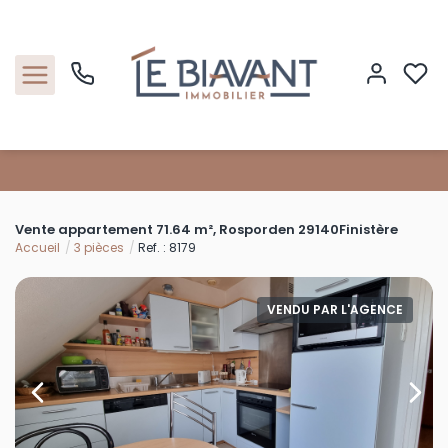
Accueil
Vente appartement 71.64 m², Rosporden 29140Finistère
Nos biens
Accueil
3 pièces
Ref. : 8179
Estimation
VENDU PAR L'AGENCE
Nos agences
Contact