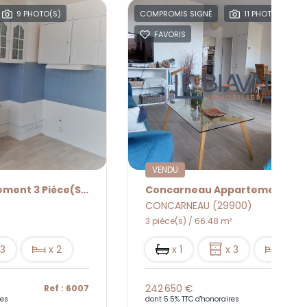
9 PHOTO(S)
COMPROMIS SIGNÉ
11 PHOTO(S)
FAVORIS
VENDU
Trégunc Appartement 3 Pièce(s) 62 M2
CONCARNEAU (29900)
3 pièce(s) / 66.48 m²
 3
x 2
x 1
x 3
x 2
242 650 €
Ref : 6007
Ref : 
res
dont 5.5% TTC d'honoraires