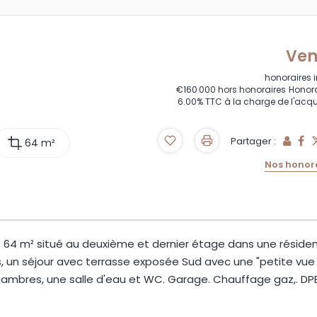
Ve
honoraires 
€160 000
hors honoraires
Honora
6.00% TTC à la charge de l'acq
Partager :
64 m²
Nos honor
64 m² situé au deuxième et dernier étage dans une réside
, un séjour avec terrasse exposée Sud avec une "petite vue
chambres, une salle d'eau et WC. Garage. Chauffage gaz,. DP