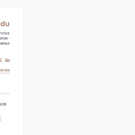
ndu
inclus
ires :
uéreur
aires
nce
E