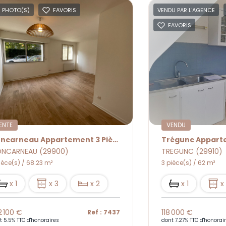
1 PHOTO(S)
FAVORIS
VENDU PAR L'AGENCE
FAVORIS
ENTE
VENDU
Concarneau Appartement 3 Pièce(s) 68.23 M² Entièrement Rénové En 2021
NCARNEAU (29900)
TREGUNC (29910)
ièce(s) / 68.23 m²
3 pièce(s) / 62 m²
x 1
x 3
x 2
x 1
x
2 100 €
118 000 €
Ref : 7437
t 5.5% TTC d'honoraires
dont 7.27% TTC d'honorai