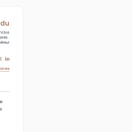
ndu
inclus
ires :
uéreur
aires
ne
e