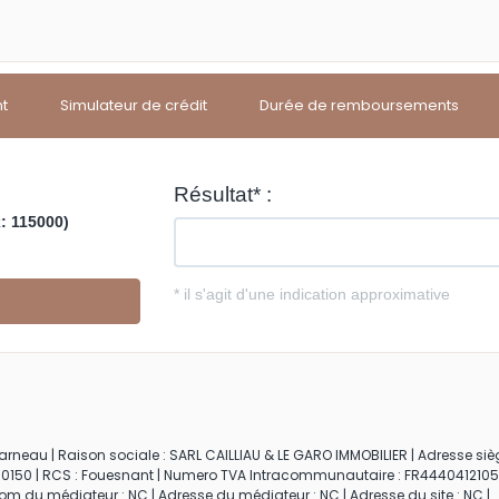
nt
Simulateur de crédit
Durée de remboursements
neau | Raison sociale : SARL CAILLIAU & LE GARO IMMOBILIER | Adresse siège
00150 | RCS : Fouesnant | Numero TVA Intracommunautaire : FR4440412105
 Nom du médiateur : NC | Adresse du médiateur : NC | Adresse du site : NC |