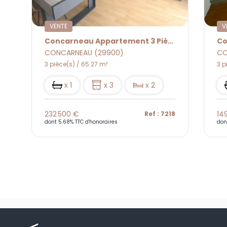
VENTE
V
ièce(s) 65.27 M2
Concarneau Appartement 3 Pièce(s)
CONCARNEAU (29900)
CO
3 pièce(s) / 53.46 m²
3 p
x 1
x 3
x 2
149 000 €
19
18
Ref : 7427
dont 6.43% TTC d'honoraires
don