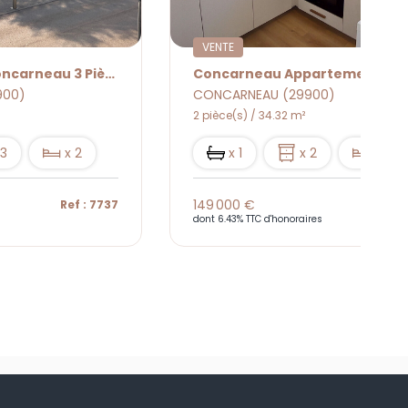
VENDU
Concarneau Appartement 2 Pièce(s) 34.32 M² Entièrement Rénové
900)
CONCARNEAU (29900)
3 pièce(s) / 66.48 m²
 2
x 1
x 1
x 3
x 2
242 650 €
Ref : 7798
Ref : 
ires
dont 5.5% TTC d'honoraires