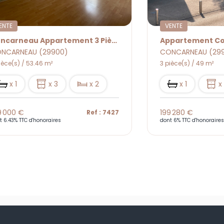
ENTE
VENTE
Appartement Concarneau 3 Pièce(s) 50 M2
NCARNEAU (29900)
CONCARNEAU (29
ièce(s) / 49 m²
2 pièce(s) / 34.32 m²
x 1
x 3
x 2
x 1
x
9 280 €
149 000 €
Ref : 7737
t 6% TTC d'honoraires
dont 6.43% TTC d'honora