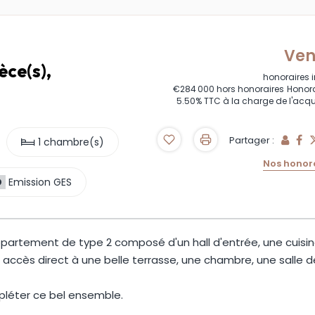
Ve
ce(s),
honoraires 
€284 000
hors honoraires
Honora
5.50% TTC à la charge de l'acq
Partager :
1 chambre(s)
Nos honor
D
Emission GES
artement de type 2 composé d'un hall d'entrée, une cuisi
ccès direct à une belle terrasse, une chambre, une salle d
pléter ce bel ensemble.