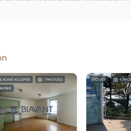
on
USIF
6 PHOTO(S)
FAVORIS
4 PHOTO(S)