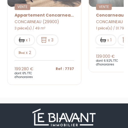
VENTE
VENTE
Appartement Concarneau 3 Pièce(s) 50 M2
CONCARNEAU (29900)
CONCARNEAU (
3 pièce(s) / 49 m²
1 pièce(s) / 31.79 m
x 1
x 3
x 1
x 2
139 000 €
dont 6.92% TTC
d'honoraires
199 280 €
Ref : 7737
dont 6% TTC
d'honoraires