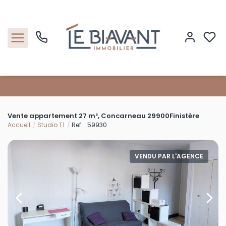
Accueil
Vente appartement 27 m², Concarneau 29900Finistère
Nos biens
Accueil
Studio T1
Ref. : 59930
Estimation
VENDU PAR L'AGENCE
Nos agences
Contact