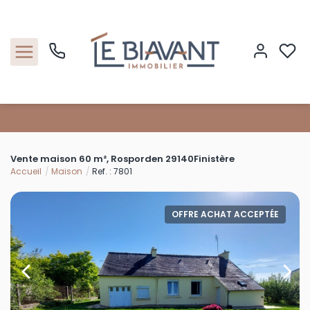
Accueil
Vente maison 60 m², Rosporden 29140Finistère
Nos biens
Accueil
Maison
Ref. : 7801
Estimation
OFFRE ACHAT ACCEPTÉE
Nos agences
Contact