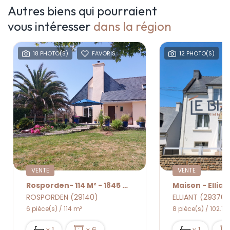
Autres biens qui pourraient
vous intéresser
dans la région
18 PHOTO(S)
FAVORIS
12 PHOTO(S)
VENTE
VENTE
Rosporden- 114 M² - 1845 M² De Jardin
Maison - Ellian
ROSPORDEN (29140)
ELLIANT (29370)
6 pièce(s) / 114 m²
8 pièce(s) / 102.1 