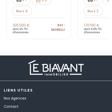
x 1
x 6
x 1
x 4
x 2
325 500 €
170 100 €
Ref :
dont 5% TTC
dont 6.31% TTC
MORELLI
d'honoraires
d'honoraires
LIENS UTILES
Nos Agences
Contact