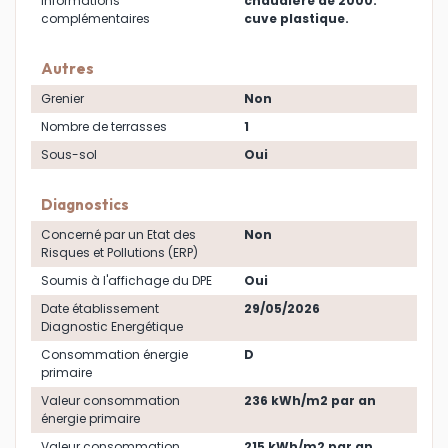
Informations
chaudière de 2000.
complémentaires
cuve plastique.
Autres
Grenier
Non
Nombre de terrasses
1
Sous-sol
Oui
Diagnostics
Concerné par un Etat des
Non
Risques et Pollutions (ERP)
Soumis à l'affichage du DPE
Oui
Date établissement
29/05/2026
Diagnostic Energétique
Consommation énergie
D
primaire
Valeur consommation
236 kWh/m2 par an
énergie primaire
Valeur consommation
215 kWh/m2 par an