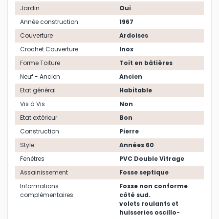
Jardin
Oui
Année construction
1967
Couverture
Ardoises
Crochet Couverture
Inox
Forme Toiture
Toit en bâtières
Neuf - Ancien
Ancien
Etat général
Habitable
Vis à Vis
Non
Etat extérieur
Bon
Construction
Pierre
Style
Années 60
Fenêtres
PVC Double Vitrage
Assainissement
Fosse septique
Informations
Fosse non conforme
complémentaires
côté sud.
volets roulants et
huisseries oscillo-