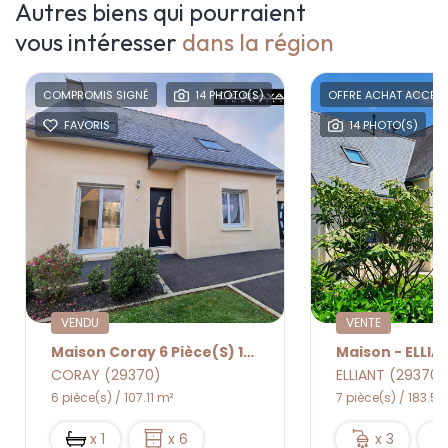
Autres biens qui pourraient
vous intéresser
dans la région
COMPROMIS SIGNÉ
14 PHOTO(S)
OFFRE ACHAT ACCEPT
FAVORIS
14 PHOTO(S)
VENDU
VENTE
Maison Coray 6 Pièce(s) 107,11m2
Maison - ELLIAN
CORAY (29370)
ELLIANT (29370)
6 pièce(s) / 107.11 m²
7 pièce(s) / 183.54
x 1
x 6
x 3