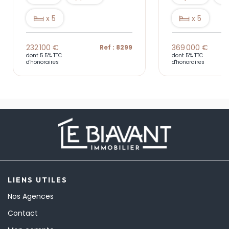
x 5
x 5
232 100 €
369 000 €
Ref : 8299
dont 5.5% TTC
dont 5% TTC
d'honoraires
d'honoraires
LIENS UTILES
Nos Agences
Contact