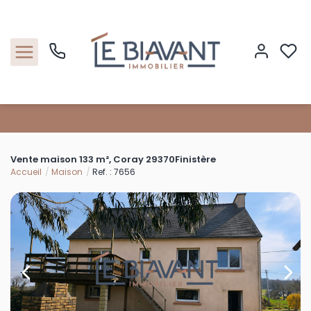
Accueil
Vente maison 133 m², Coray 29370Finistère
Nos biens
Accueil
Maison
Ref. : 7656
Estimation
Nos agences
Contact