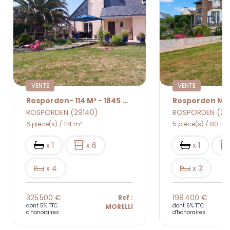
VENTE
VENTE
Rosporden- 114 M² - 1845 M² De Jardin
ROSPORDEN (29140)
ROSPORDEN (29
6 pièce(s) / 114 m²
5 pièce(s) / 80.12 
x 1
x 6
x 1
x 4
x 3
325 500 €
198 400 €
Ref :
dont 5% TTC
dont 6% TTC
MORELLI
d'honoraires
d'honoraires