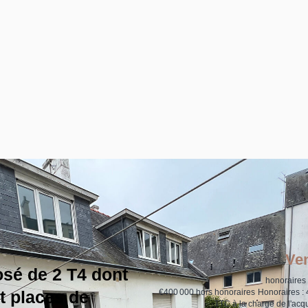
Ve
é de 2 T4 dont
honoraires 
t places de
€400 000
hors honoraires
Honoraires :
TTC à la charge de l'acq