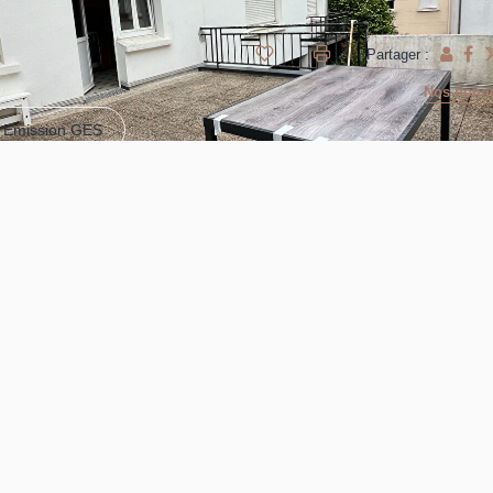
Partager :
Nos honor
Emission GES
AGENCE LE BIAVANT IMMOBILIER VOUS INVITE A DECOUVRI
DE 2 GRANDS APPARTEMENTS. Au rez du chaussée 2 grands
mbres) d'environ 93 m² avec TERRASSE; au 2ème étage UN
 m². Plusieurs places de parking.
NT !