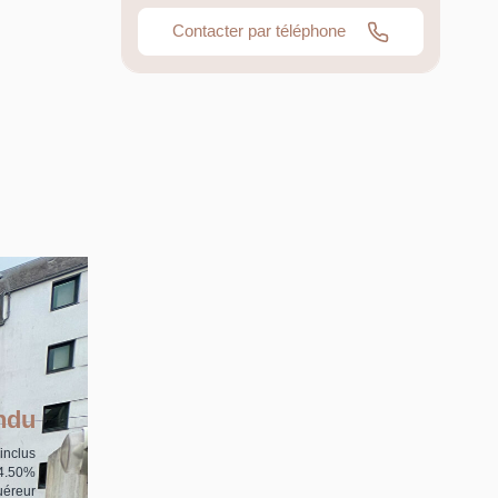
Contacter par téléphone
ndu
inclus
 4.50%
uéreur