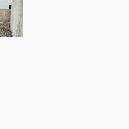
aires
R EN