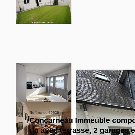
Référence 60520
Concarneau Immeuble compos
un avec terrasse, 2 garages e