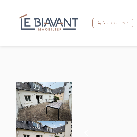
Nous contacter
Vente immeuble 190 m², Concarneau 29900Finistère
Accueil
Maison
Ref. : 60520