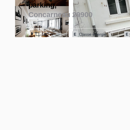
parking,
Concarneau 29900
190 m²
E
Classe énergie
E
CONCARNEAU. AU COEUR DU CENTRE VILLE, L'
EXCLUSIVITE CET IMMEUBLE DE 1953 COMPOSE 
garages; au 1er étage UN APPARTEMENT T4 (3 cha
APPARTEMENT T4 (2chambres et bureau) d'environ 75
UNIQUE SUR LE MARCHE, A VISITER RAPIDEME
Diagnostics énergétiques