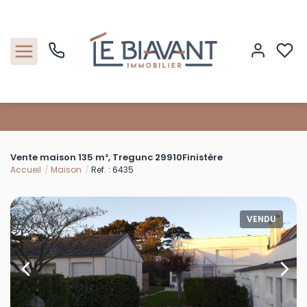
Accueil
Vente maison 135 m², Tregunc 29910Finistère
Nos biens
Accueil
Maison
Ref. : 6435
Estimation
VENDU
Nos agences
Contact