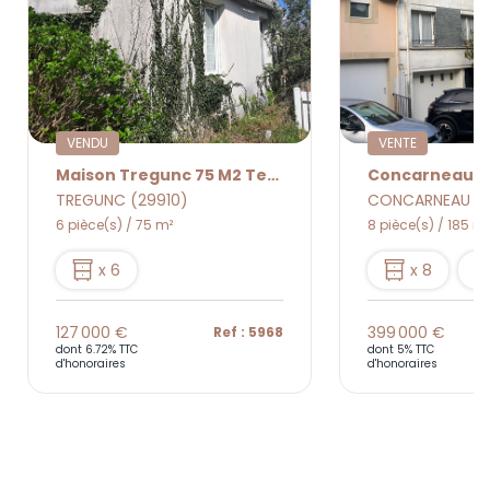
VENDU
VENTE
Maison Tregunc 75 M2 Terrain 1882 M².
TREGUNC (29910)
CONCARNEAU (
6 pièce(s) / 75 m²
8 pièce(s) / 185 m²
x 6
x 8
127 000 €
399 000 €
Ref : 5968
dont 6.72% TTC
dont 5% TTC
d'honoraires
d'honoraires