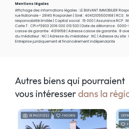
Mentions légales
Affichage des informations légales : LE BIAVANT IMMOBILIER Rospor
rue Nationale - 29140 Rosporden | Siret : 40412105500168 | RCS :
responsabilité limitée | Capital social : 15 000 | Assurance RCP : N
Carte T : CPI n°2903 2016 000 013 533 | Date de délivrance : 0000-
caisse de garantie : 41319158 | Adresse caisse de garantie : 8 av
du médiateur : NC | Adresse du médiateur : NC | Adresse du site : 
Entreprise juridiquement et financièrement indépendante
Autres biens qui pourraient
vous intéresser
dans la régi
18 PHOTO(S)
FAVORIS
OFFR
F