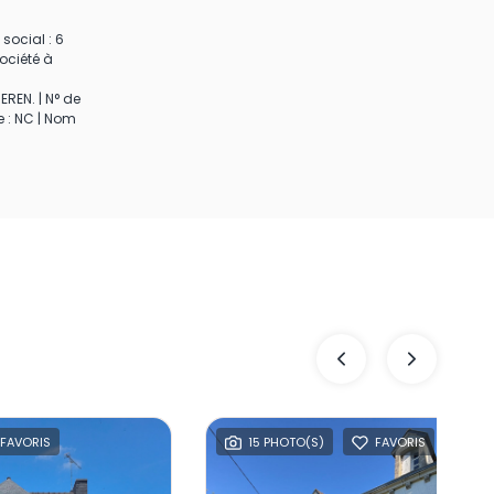
social : 6
ociété à
EREN. | N° de
e : NC | Nom
FAVORIS
15 PHOTO(S)
FAVORIS