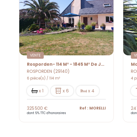
VENTE
V
Rosporden- 114 M² - 1845 M² De Jardin
Ma
ROSPORDEN (29140)
RO
6 pièce(s) / 114 m²
4 p
x 1
x 6
x 4
325 500 €
24
8
Ref : MORELLI
dont 5% TTC d'honoraires
don