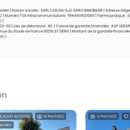
den | Raison sociale : SARL CAILLIAU & LE GARO IMMOBILIER | Adresse siège 
 NC | Numero TVA Intracommunautaire : FR44404121055 | Forme juridique : S
C |
00-00 | Lieu de délivrance : NC | Caisse de garantie financière : AGF VERSPI
enue du Stade de France 93210 ST DENIS | Montant de la garantie financièr
NC |
on
E ACHAT ACCEPTÉE
16 PHOTO(S)
12 PHOTO(S)
AVORIS