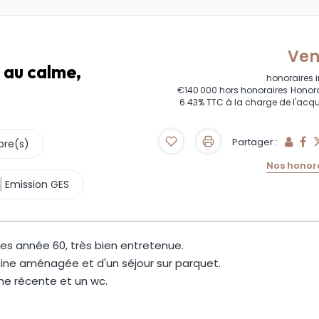
Ve
au calme,
honoraires 
€140 000
hors honoraires
Honora
6.43% TTC à la charge de l'acq
Partager :
bre(s)
Nos honor
Emission GES
es année 60, très bien entretenue.
isine aménagée et d'un séjour sur parquet.
he récente et un wc.