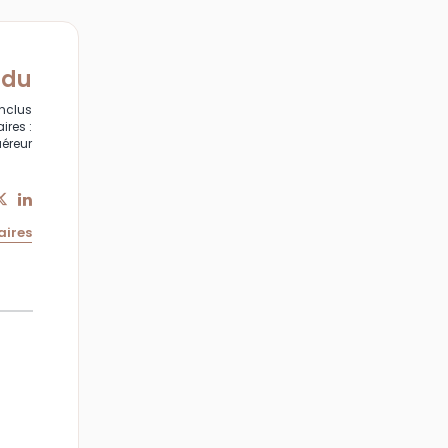
ndu
inclus
ires :
uéreur
aires