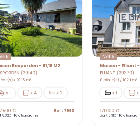
ENTE
VENTE
ison Rosporden - 91,15 M2
Maison - Elliant 
SPORDEN (29140)
ELLIANT (29370)
ièce(s) / 91.15 m²
8 pièce(s) / 102.1 m²
x 1
x 4
x 2
x 1
x
7 500 €
170 100 €
Ref : 7660
t 5.32% TTC d'honoraires
dont 6.31% TTC d'honorai