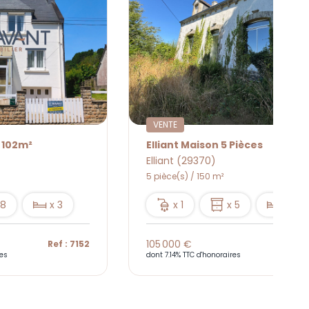
VENTE
- 102m²
Elliant Maison 5 Pièces
Elliant (29370)
5 pièce(s) / 150 m²
 8
x 3
x 1
x 5
x 3
105 000 €
Ref : 7152
Ref : 
res
dont 7.14% TTC d'honoraires