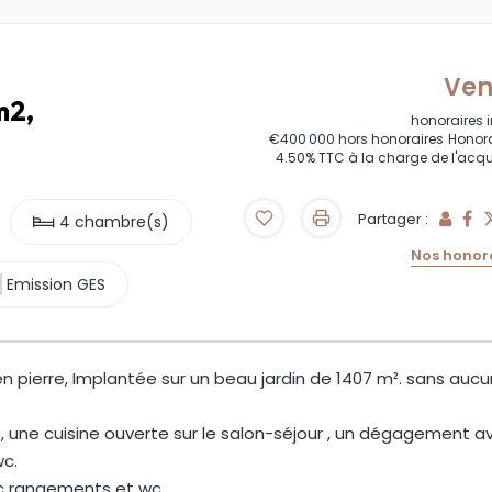
Ve
m2,
honoraires 
€400 000
hors honoraires
Honora
4.50% TTC à la charge de l'acq
Partager :
4 chambre(s)
Nos honor
Emission GES
ierre, Implantée sur un beau jardin de 1407 m². sans aucun
 une cuisine ouverte sur le salon-séjour , un dégagement a
wc.
ec rangements et wc.