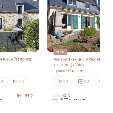
VENTE
4 Pièce(s) 90 M2
TREGUNC (29910)
8 pièce(s) / 171.21 m²
 4
x 3
x 3
x 8
x 5
524 160 €
Ref : 5910
Ref : 
es
dont 4% TTC d'honoraires