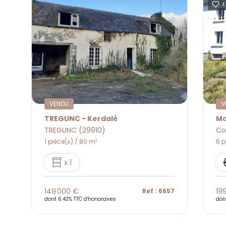
F
VENDU
V
TREGUNC - Kerdalé
Ma
TREGUNC (29910)
Co
1 pièce(s) / 80 m²
6 p
x 1
149 000 €
19
0
Ref : 6657
dont 6.43% TTC d'honoraires
don