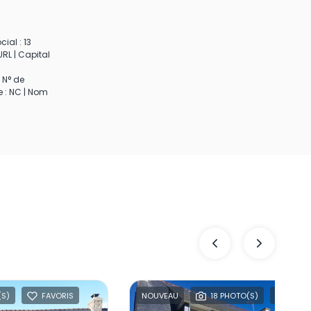
ial : 13
RL | Capital
 N° de
e : NC | Nom
(S)
FAVORIS
NOUVEAU
18 PHOTO(S)
FAVO