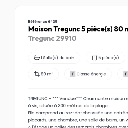
Référence 6435
Maison Tregunc 5 pièce(s) 80 
Tregunc 29910
1 Salle(s) de bain
5 pièce(s)
80 m²
F
Classe énergie
F
TREGUNC - *** Vendue*** Charmante maison en p
à vis, située à 300 mètres de la plage .
Elle comprend au rez-de-chaussée une entrée,
placards, une chambre, une salle de bains, un 
A l'étage un palier dessert trois chambres av