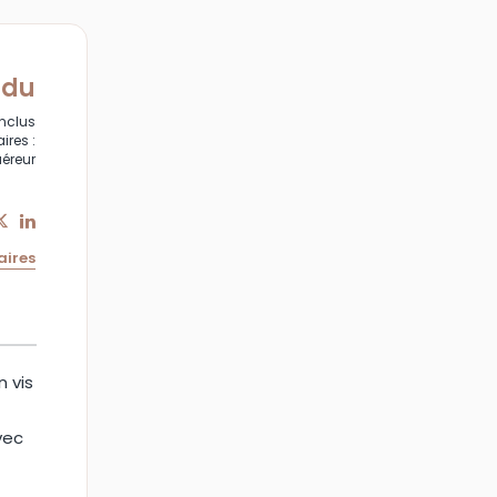
ndu
inclus
ires :
uéreur
aires
 vis
vec