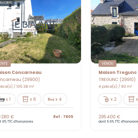
AVORIS
ENTE
VENDU
ison Concarneau
Maison Tregunc 
ncarneau (29900)
TREGUNC (29910)
ièce(s) / 105.38 m²
4 pièce(s) / 90 m²
x 1
x 6
x 4
x 2
x
9 280 €
295 400 €
Ref : 7805
t 6% TTC d'honoraires
dont 5.5% TTC d'honorair