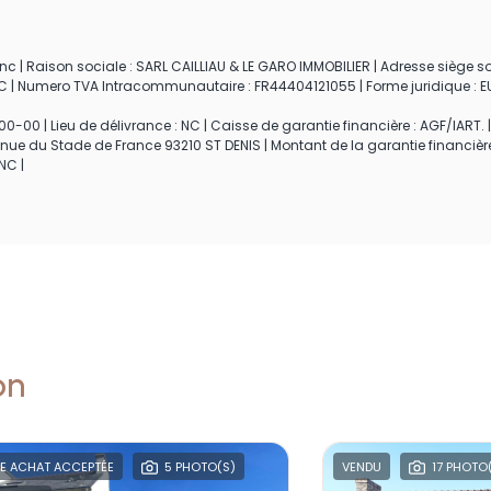
c | Raison sociale : SARL CAILLIAU & LE GARO IMMOBILIER | Adresse siège soc
: NC | Numero TVA Intracommunautaire : FR44404121055 | Forme juridique : EU
0-00 | Lieu de délivrance : NC | Caisse de garantie financière : AGF/IART. |
enue du Stade de France 93210 ST DENIS | Montant de la garantie financièr
NC |
on
E ACHAT ACCEPTÉE
5 PHOTO(S)
VENDU
17 PHOTO