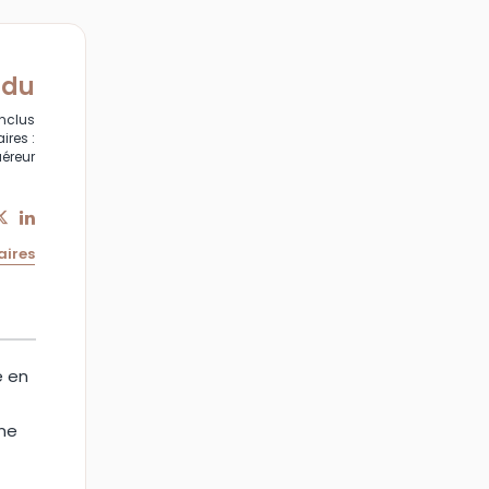
ndu
inclus
ires :
uéreur
aires
e en
une