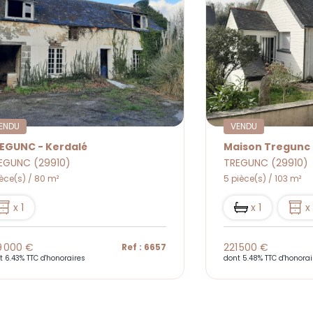
ENDU
VENDU
EGUNC - Kerdalé
Maison Tregunc 
EGUNC (29910)
TREGUNC (29910)
ièce(s) / 80 m²
5 pièce(s) / 103 m²
x 1
x 1
x
9 000 €
221 500 €
Ref : 6657
t 6.43% TTC d'honoraires
dont 5.48% TTC d'honorai