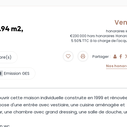
Ve
.94 m2,
honoraires 
€230 000
hors honoraires
Honora
5.50% TTC à la charge de l'acq
Partager :
bre(s)
Nos honor
B
Emission GES
uvrir cette maison individuelle construite en 1999 et rénové
mpose d'une entrée avec vestiaire, une cuisine aménagée et
ur, une chambre avec grand dressing, une salle de douche, 
n wc.