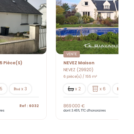
VENTE
5 Pièce(s)
NEVEZ Maison
NEVEZ (29920)
6 pièce(s) / 155 m²
 5
x 3
x 2
x 6
x 4
869 000 €
Ref : 6032
Ref : 
res
dont 3.45% TTC d'honoraires