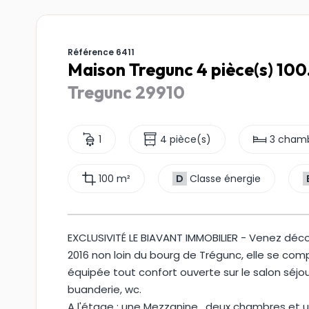
Référence 6411
Maison Tregunc 4 pièce(s) 100
Tregunc 29910
1
4 pièce(s)
3 cham
100 m²
D
Classe énergie
EXCLUSIVITÉ LE BIAVANT IMMOBILIER - Venez déco
2016 non loin du bourg de Trégunc, elle se co
équipée tout confort ouverte sur le salon séjo
buanderie, wc.
A l'étage : une Mezzanine , deux chambres et u