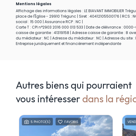
Mentions légales
Affichage des informations légales : LE BIAVANT IMMOBILIER Trégun
place de l'Église - 29910 Trégunc | Siret : 40412105500176 | RCS 
social : 15 000 | Assurance RCP : NC |
Carte T : CPI n°2903 2016 000 013 533 | Date de délivrance : 0000-0
caisse de garantie : 41319158 | Adresse caisse de garantie : 8 av
du médiateur : NC | Adresse du médiateur : NC | Adresse du site : 
Entreprise juridiquement et financièrement indépendante
Autres biens qui pourraient
vous intéresser
dans la régi
5 PHOTO(S)
FAVORIS
VEN