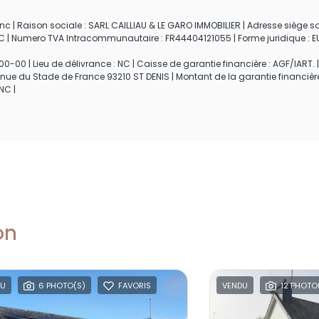
c | Raison sociale : SARL CAILLIAU & LE GARO IMMOBILIER | Adresse siège soc
: NC | Numero TVA Intracommunautaire : FR44404121055 | Forme juridique : EU
0-00 | Lieu de délivrance : NC | Caisse de garantie financière : AGF/IART. |
enue du Stade de France 93210 ST DENIS | Montant de la garantie financièr
NC |
on
DU
6 PHOTO(S)
FAVORIS
VENDU
12 PHOTO