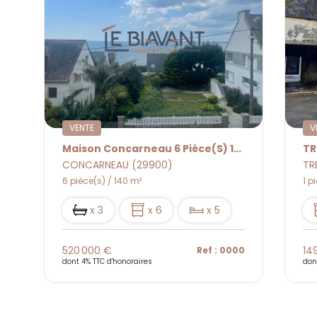
VENTE
V
Maison Concarneau 6 Pièce(s) 140 M2
TR
CONCARNEAU (29900)
TR
6 pièce(s) / 140 m²
1 p
x 3
x 6
x 5
520 000 €
14
6
Ref : 0000
dont 4% TTC d'honoraires
don