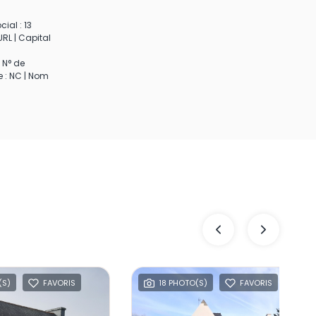
ial : 13
RL | Capital
 N° de
e : NC | Nom
(S)
FAVORIS
18 PHOTO(S)
FAVORIS