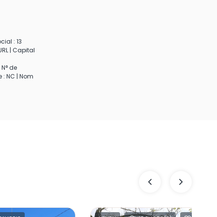
ial : 13
RL | Capital
 N° de
e : NC | Nom