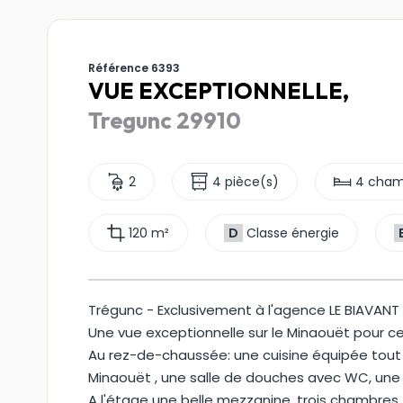
Référence 6393
VUE EXCEPTIONNELLE,
Tregunc 29910
2
4 pièce(s)
4 cham
120 m²
D
Classe énergie
Trégunc - Exclusivement à l'agence LE BIAVANT .
Une vue exceptionnelle sur le Minaouët pour 
Au rez-de-chaussée: une cuisine équipée tout c
Minaouët , une salle de douches avec WC, une
A l'étage une belle mezzanine, trois chambres,