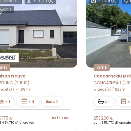
AS MANQUER
16 PHOTO(S)
6 PHOTO(S)
AVORIS
ENTE
VENTE
ison Neuve
Concarneau Mai
EGUNC (29910)
CONCARNEAU (29
ièce(s) / 74.69 m²
5 pièce(s) / 82 m²
x 1
x 4
x 2
x 1
x
9 175 €
253 200 €
Ref : 7136
t 4.5% TTC d'honoraires
dont 5.5% TTC d'honorair