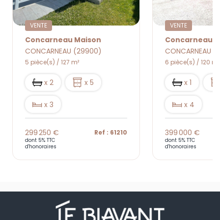
VENTE
VENTE
Concarneau Maison
CONCARNEAU (29900)
CONCARNEAU (
5 pièce(s) / 127 m²
6 pièce(s) / 120 m²
x 2
x 5
x 1
x 3
x 4
299 250 €
399 000 €
Ref : 61210
dont 5% TTC
dont 5% TTC
d'honoraires
d'honoraires