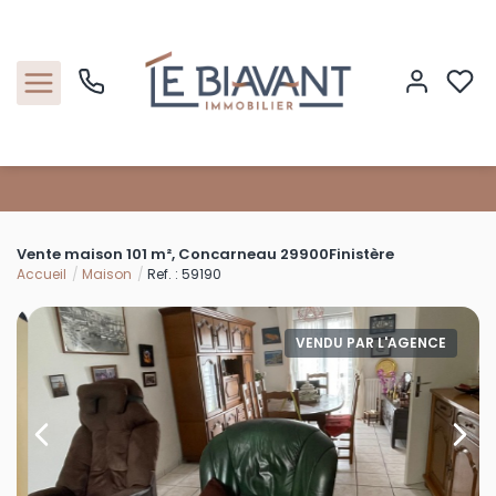
Accueil
Vente maison 101 m², Concarneau 29900Finistère
Nos biens
Accueil
Maison
Ref. : 59190
Estimation
VENDU PAR L'AGENCE
Nos agences
Contact