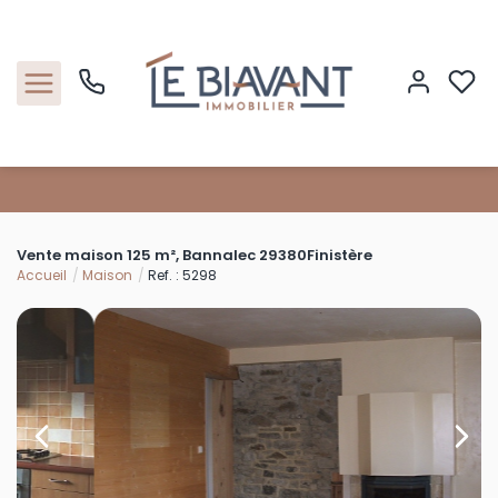
Accueil
Vente maison 125 m², Bannalec 29380Finistère
Nos biens
Accueil
Maison
Ref. : 5298
Estimation
Nos agences
Contact