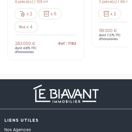
6 pièce(s) / 109 m²
2 pièce(s) / 96 m²
x 2
x 6
x 2
x 4
118 000 €
dont 7.27% TTC
d'honoraires
283 000 €
Ref : 7192
dont 4.81% TTC
d'honoraires
LIENS UTILES
Nos Agences