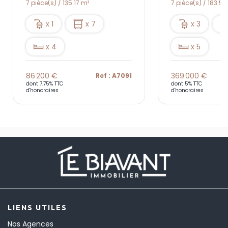
7 pièce(s) / 135.17 m²
7 pièce(s) / 183.54
x 1
x 7
x 3
x 4
x 5
86 200 €
369 000 €
Ref : A7091
dont 7.75% TTC
dont 5% TTC
d'honoraires
d'honoraires
LIENS UTILES
Nos Agences