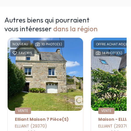
Autres biens qui pourraient
vous intéresser
dans la région
NOUVEAU
10 PHOTO(S)
OFFRE ACHAT ACCEPT
FAVORIS
14 PHOTO(S)
VENTE
VENTE
Elliant Maison 7 Pièce(s)
Maison - ELLIAN
ELLIANT (29370)
ELLIANT (29370)