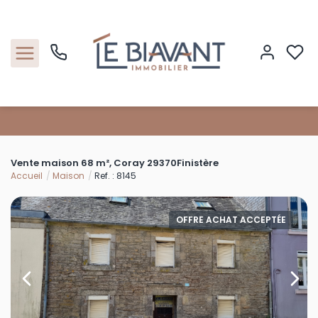
Accueil
Vente maison 68 m², Coray 29370Finistère
Nos biens
Accueil
Maison
Ref. : 8145
Estimation
OFFRE ACHAT ACCEPTÉE
Nos agences
Contact