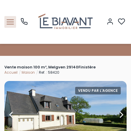
Accueil
Vente maison 100 m², Melgven 29140Finistère
Nos biens
Accueil
Maison
Ref. : 58420
Estimation
VENDU PAR L'AGENCE
Nos agences
Contact