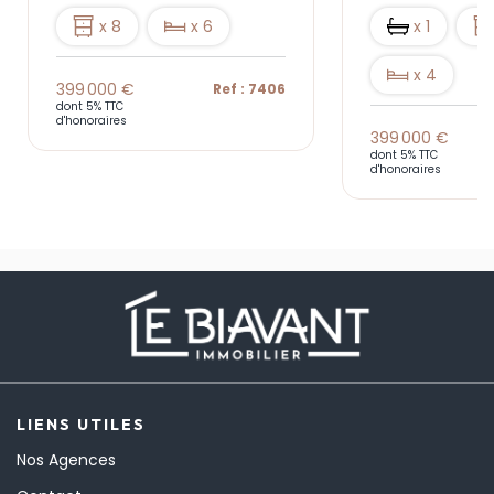
x 8
x 6
x 1
x 4
399 000 €
Ref : 7406
dont 5% TTC
d'honoraires
399 000 €
dont 5% TTC
d'honoraires
LIENS UTILES
Nos Agences