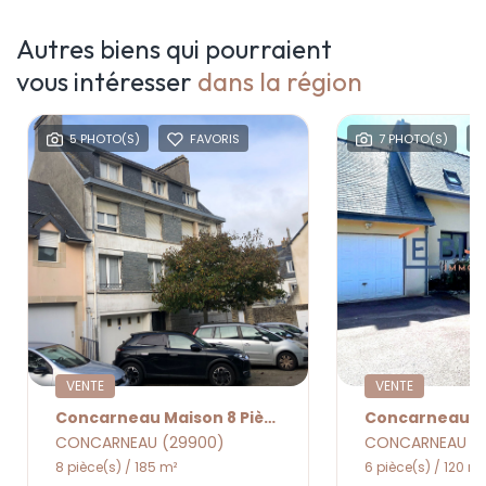
Autres biens qui pourraient
vous intéresser
dans la région
5 PHOTO(S)
FAVORIS
7 PHOTO(S)
VENTE
VENTE
Concarneau Maison 8 Pièce(s)
CONCARNEAU (29900)
CONCARNEAU (
8 pièce(s) / 185 m²
6 pièce(s) / 120 m²