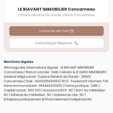
LE BIAVANT IMMOBILIER Concarneau
11 Place Général De Gaulle
,
29900
Concarneau
Contacter par mail
Contacter par téléphone
Mentions légales
Affichage des informations légales : LE BIAVANT IMMOBILIER
Concarneau | Raison sociale : SARL CAILLIAU & LE GARO IMMOBILIER |
Adresse siège social : 11 place Général de Gaulle - 29900
Concarneau | Siret : 40412105500150 | RCS : Fouesnant | Numero TVA
Intracommunautaire : FR44404121055 | Forme juridique : SARL |
Capital social : 500 000 | Assurance RCP : NC | Nom du médiateur :
NC | Adresse du médiateur : NC | Adresse du site : NC |
Entreprise juridiquement et financièrement indépendante