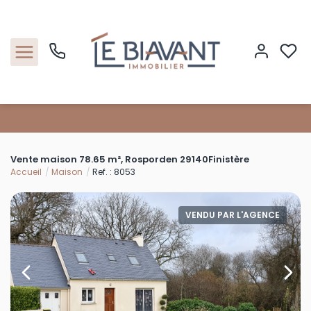
Accueil
Vente maison 78.65 m², Rosporden 29140Finistère
Nos biens
Accueil
Maison
Ref. : 8053
Estimation
VENDU PAR L'AGENCE
Nos agences
Contact