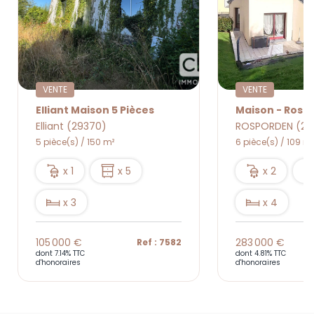
VENTE
VENTE
Elliant Maison 5 Pièces
Elliant (29370)
ROSPORDEN (29
5 pièce(s) / 150 m²
6 pièce(s) / 109 m²
x 1
x 5
x 2
x 3
x 4
105 000 €
283 000 €
Ref : 7582
dont 7.14% TTC
dont 4.81% TTC
d'honoraires
d'honoraires