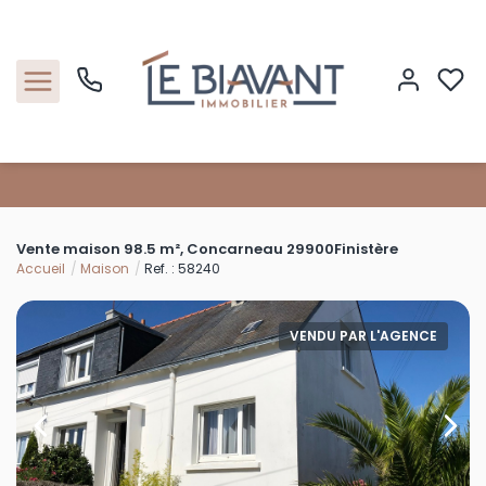
Accueil
Vente maison 98.5 m², Concarneau 29900Finistère
Nos biens
Accueil
Maison
Ref. : 58240
Estimation
VENDU PAR L'AGENCE
Nos agences
Contact