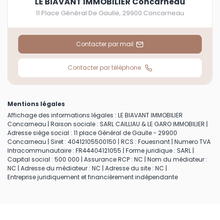
LE BIAVANT IMMOBILIER Concarneau
11 Place Général De Gaulle
,
29900
Concarneau
Contacter par mail
Contacter par téléphone
Mentions légales
Affichage des informations légales : LE BIAVANT IMMOBILIER
Concarneau | Raison sociale : SARL CAILLIAU & LE GARO IMMOBILIER |
Adresse siège social : 11 place Général de Gaulle - 29900
Concarneau | Siret : 40412105500150 | RCS : Fouesnant | Numero TVA
Intracommunautaire : FR44404121055 | Forme juridique : SARL |
Capital social : 500 000 | Assurance RCP : NC | Nom du médiateur :
NC | Adresse du médiateur : NC | Adresse du site : NC |
Entreprise juridiquement et financièrement indépendante