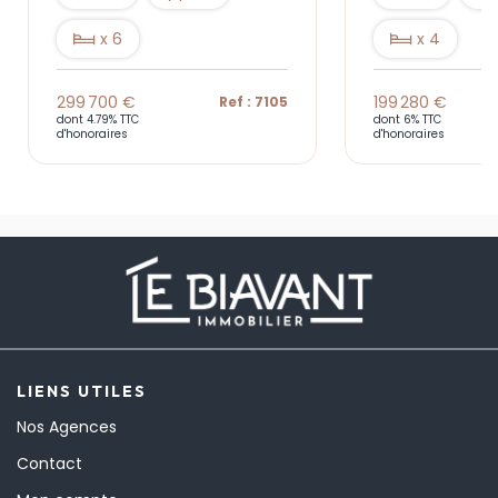
x 6
x 4
299 700 €
199 280 €
Ref : 7105
dont 4.79% TTC
dont 6% TTC
d'honoraires
d'honoraires
LIENS UTILES
Nos Agences
Contact