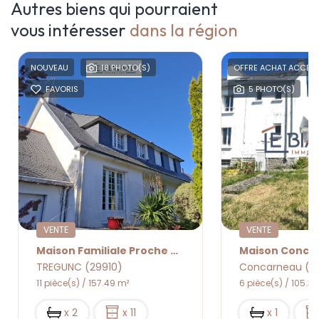
Autres biens qui pourraient
vous intéresser
dans la région
NOUVEAU
18 PHOTO(S)
OFFRE ACHAT ACCEPT
FAVORIS
5 PHOTO(S)
VENTE
VENTE
Maison Familiale Proche Bourg
Maison Conca
TREGUNC (29910)
Concarneau (2
11 pièce(s) / 157.49 m²
6 pièce(s) / 105.3
x 2
x 11
x 1